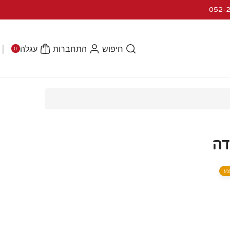
0
פרי
חיפוש
התחברות
עגלה
0
טי
ם
ע