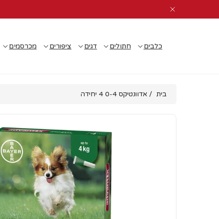
דלג
לתוכן
כלבים
חתולים
דגים
ציפורים
מכרסמים
בית
/
אדוונטיקס 0-4 4 יחידה
דלג
צפה
למידע
בפרטים
המוצר
מלאים