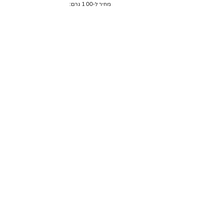
מחיר ל-100 גרם:
בכפוף ל
מדיניות המשלוחים