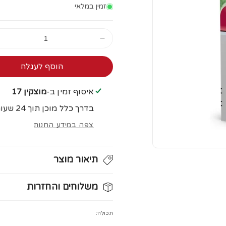
זמין במלאי
הקטן
כַּמוּת
עבור
הוסף לעגלה
אדוונטיקס
0-
איסוף זמין ב-
מוצקין 17
4
4
בדרך כלל מוכן תוך 24 שעות
יחידה
צפה במידע החנות
תיאור מוצר
משלוחים והחזרות
מזמינים היום ומקבלים את המשלוח
תוך
תכולה:
עלות משלוח: ₪20