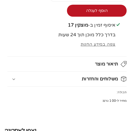
כַּמוּת
כַּמוּת
עבור
עבור
הוסף לעגלה
בובת
בובת
רד
רד
איסוף זמין ב-
מוצקין 17
דינגו
דינגו
בדרך כלל מוכן תוך 24 שעות
קואלה
קואלה
צפה במידע החנות
תיאור מוצר
משלוחים והחזרות
מזמינים היום ומקבלים את המשלוח
תוך 3 ימי עסקים
עד הבית.
תכולה:
עלות משלוח: ₪20
מחיר ל-100 גרם:
בכפוף ל
מדיניות המשלוחים
נצפו לאחרונה