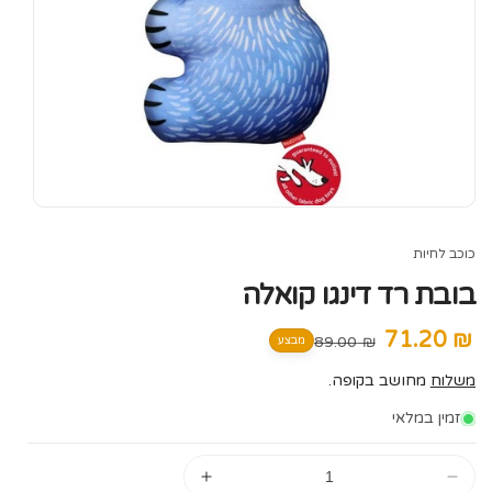
כוכב לחיות
בובת רד דינגו קואלה
₪ 71.20
מחיר
מחיר
₪ 89.00
מבצע
מבצע
רגיל
משלוח
מחושב בקופה.
זמין במלאי
הקטן
הגדל