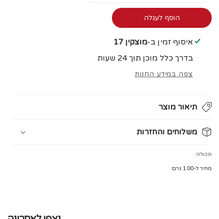
כַּמוּת
כַּמוּת
עבור
עבור
הוסף לעגלה
בובת
בובת
רד
רד
איסוף זמין ב-
מוצקין 17
דינגו
דינגו
בדרך כלל מוכן תוך 24 שעות
קנגרו
קנגרו
צפה במידע החנות
תיאור מוצר
משלוחים והחזרות
מזמינים היום ומקבלים את המשלוח
תוך 3 ימי עסקים
עד הבית.
תכולה:
עלות משלוח: ₪20
מחיר ל-100 גרם:
בכפוף ל
מדיניות המשלוחים
נצפו לאחרונה