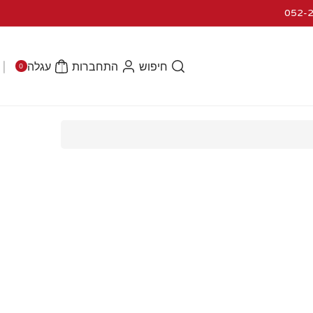
0
פרי
חיפוש
התחברות
עגלה
0
טי
ם