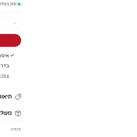
זמין במלא
הקטן
כַּמוּת
עבור
חצץ
כחול
איסוף
5-
8
בדרך כ
ממ
צפה 
1
קילוגר
תיאור
משלוח
מזמינים ה
תכולה:
עלות משלוח: