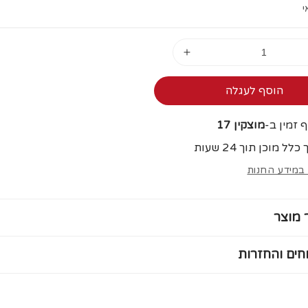
י
הגדל
כַּמוּת
עבור
הוסף לעגלה
חצץ
כחול
 זמין ב-
מוצקין 17
5-
8
לל מוכן תוך 24 שעות
ממ
במידע החנות
1
ם
קילוגרם
 מוצר
ים והחזרות
יום ומקבלים את המשלוח
תוך 3 ימי עסקים
עד הבית.
 ₪20